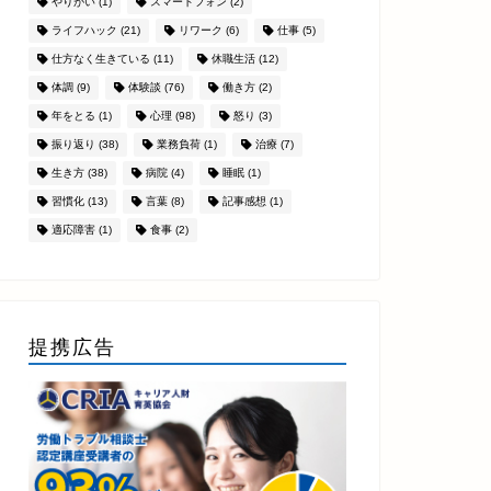
やりがい
(1)
スマートフォン
(2)
ライフハック
(21)
リワーク
(6)
仕事
(5)
仕方なく生きている
(11)
休職生活
(12)
体調
(9)
体験談
(76)
働き方
(2)
年をとる
(1)
心理
(98)
怒り
(3)
振り返り
(38)
業務負荷
(1)
治療
(7)
生き方
(38)
病院
(4)
睡眠
(1)
習慣化
(13)
言葉
(8)
記事感想
(1)
適応障害
(1)
食事
(2)
提携広告