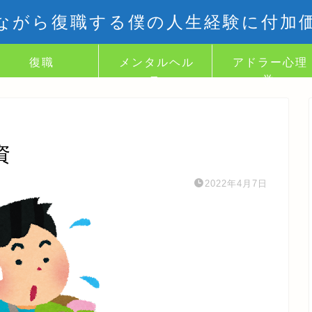
ながら復職する僕の人生経験に付加
復職
メンタルヘル
アドラー心理
ス
学
資
2022年4月7日