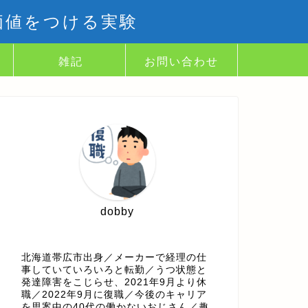
価値をつける実験
雑記
お問い合わせ
dobby
北海道帯広市出身／メーカーで経理の仕
事していていろいろと転勤／うつ状態と
発達障害をこじらせ、2021年9月より休
職／2022年9月に復職／今後のキャリア
を思案中の40代の働かないおじさん／趣