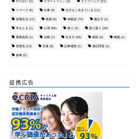
やりがい
(1)
スマートフォン
(2)
ライフハック
(21)
リワーク
(6)
仕事
(5)
仕方なく生きている
(11)
休職生活
(12)
体調
(9)
体験談
(76)
働き方
(2)
年をとる
(1)
心理
(98)
怒り
(3)
振り返り
(38)
業務負荷
(1)
治療
(7)
生き方
(38)
病院
(4)
睡眠
(1)
習慣化
(13)
言葉
(8)
記事感想
(1)
適応障害
(1)
食事
(2)
提携広告