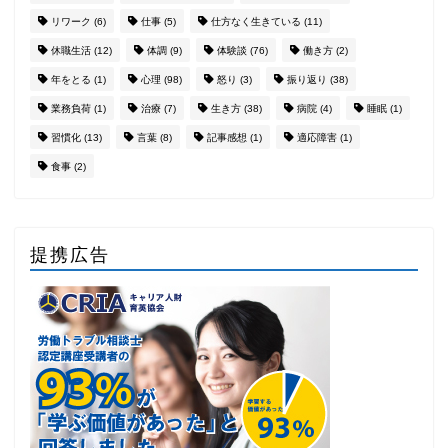
リワーク
(6)
仕事
(5)
仕方なく生きている
(11)
休職生活
(12)
体調
(9)
体験談
(76)
働き方
(2)
年をとる
(1)
心理
(98)
怒り
(3)
振り返り
(38)
業務負荷
(1)
治療
(7)
生き方
(38)
病院
(4)
睡眠
(1)
習慣化
(13)
言葉
(8)
記事感想
(1)
適応障害
(1)
食事
(2)
提携広告