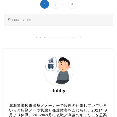
...
1
2
4
HOME
雑記
dobby
北海道帯広市出身／メーカーで経理の仕事していていろ
いろと転勤／うつ状態と発達障害をこじらせ、2021年9
月より休職／2022年9月に復職／今後のキャリアを思案