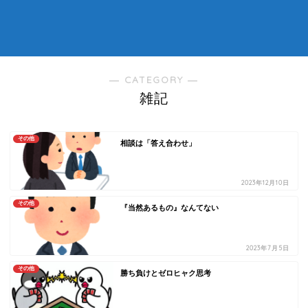
― CATEGORY ―
雑記
その他
相談は「答え合わせ」
2023年12月10日
その他
『当然あるもの』なんてない
2023年7月5日
その他
勝ち負けとゼロヒャク思考