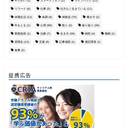
やりがい
(1)
スマートフォン
(2)
ライフハック
(21)
リワーク
(6)
仕事
(5)
仕方なく生きている
(11)
休職生活
(12)
体調
(9)
体験談
(76)
働き方
(2)
年をとる
(1)
心理
(98)
怒り
(3)
振り返り
(38)
業務負荷
(1)
治療
(7)
生き方
(38)
病院
(4)
睡眠
(1)
習慣化
(13)
言葉
(8)
記事感想
(1)
適応障害
(1)
食事
(2)
提携広告