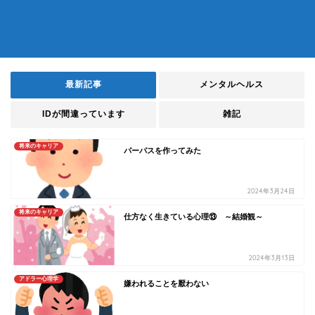
最新記事
メンタルヘルス
IDが間違っています
雑記
将来のキャリア
パーパスを作ってみた
2024年3月24日
将来のキャリア
仕方なく生きている心理⑬ ～結婚観～
2024年3月13日
アドラー心理学
嫌われることを厭わない