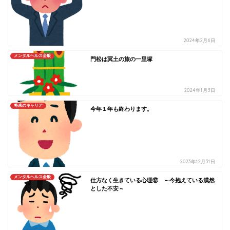
2024年2月6日
メンタルヘルス全般
門松は冥土の旅の一里塚
2024年1月3日
将来のキャリア
今年１年も終わります。
2023年12月31日
メンタルヘルス全般
仕方なく生きている心理⑫ ～今抱えている漠然
とした不安～