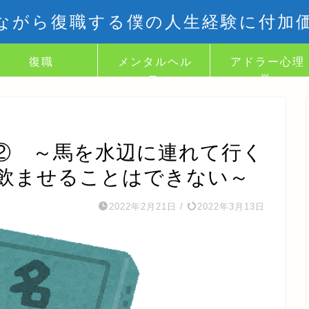
ながら復職する僕の人生経験に付加
復職
メンタルヘル
アドラー心理
ス
学
② ～馬を水辺に連れて行く
飲ませることはできない～
2022年2月21日
/
2022年3月13日