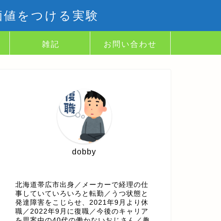
価値をつける実験
雑記
お問い合わせ
dobby
北海道帯広市出身／メーカーで経理の仕
事していていろいろと転勤／うつ状態と
発達障害をこじらせ、2021年9月より休
職／2022年9月に復職／今後のキャリア
を思案中の40代の働かないおじさん／趣