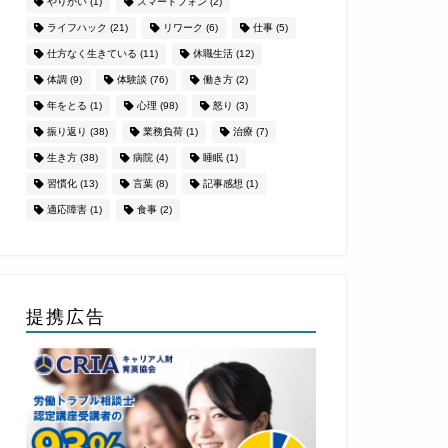
やりがい
(1)
スマートフォン
(2)
ライフハック
(21)
リワーク
(6)
仕事
(5)
仕方なく生きている
(11)
休職生活
(12)
体調
(9)
体験談
(76)
働き方
(2)
年をとる
(1)
心理
(98)
怒り
(3)
振り返り
(38)
業務負荷
(1)
治療
(7)
生き方
(38)
病院
(4)
睡眠
(1)
習慣化
(13)
言葉
(8)
記事感想
(1)
適応障害
(1)
食事
(2)
提携広告