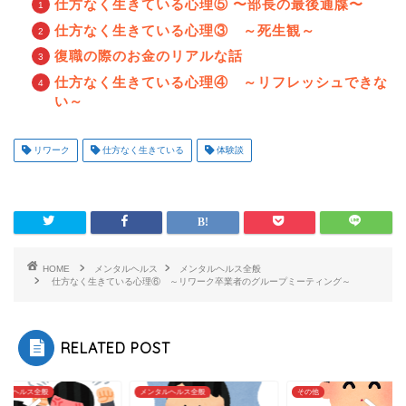
仕方なく生きている心理⑤ 〜部長の最後通牒〜
仕方なく生きている心理③ ～死生観～
復職の際のお金のリアルな話
仕方なく生きている心理④ ～リフレッシュできな
い～
リワーク
仕方なく生きている
体験談
HOME
メンタルヘルス
メンタルヘルス全般
仕方なく生きている心理⑥ ～リワーク卒業者のグループミーティング～
RELATED POST
タルヘルス全般
その他
メンタルヘルス全般