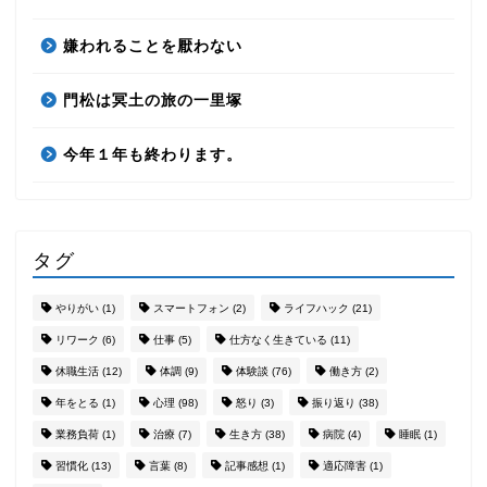
嫌われることを厭わない
門松は冥土の旅の一里塚
今年１年も終わります。
タグ
やりがい
(1)
スマートフォン
(2)
ライフハック
(21)
リワーク
(6)
仕事
(5)
仕方なく生きている
(11)
休職生活
(12)
体調
(9)
体験談
(76)
働き方
(2)
年をとる
(1)
心理
(98)
怒り
(3)
振り返り
(38)
業務負荷
(1)
治療
(7)
生き方
(38)
病院
(4)
睡眠
(1)
習慣化
(13)
言葉
(8)
記事感想
(1)
適応障害
(1)