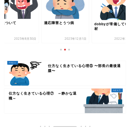
応障害とうつ病
謝罪について
dobbyが常備している食
材
2023年12月1日
2022年2月17日
2023年8
仕方なく生きている心理⑤ 〜部長の最後通
牒〜
仕方なく生きている心理⑦ ～静かな退
職～