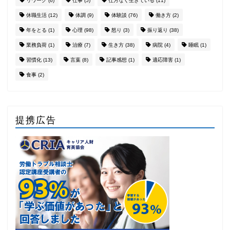
リワーク
(6)
仕事
(5)
仕方なく生きている
(11)
休職生活
(12)
体調
(9)
体験談
(76)
働き方
(2)
年をとる
(1)
心理
(98)
怒り
(3)
振り返り
(38)
業務負荷
(1)
治療
(7)
生き方
(38)
病院
(4)
睡眠
(1)
習慣化
(13)
言葉
(8)
記事感想
(1)
適応障害
(1)
食事
(2)
提携広告