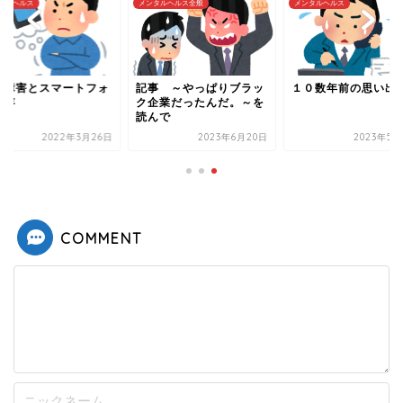
タルヘルス
メンタルヘルス全般
メンタルヘルス
達障害とスマートフォ
記事 ～やっぱりブラッ
１０数年前の思い出
依存
ク企業だったんだ。～を
読んで
2022年3月26日
2023年6月20日
2023年5月
COMMENT