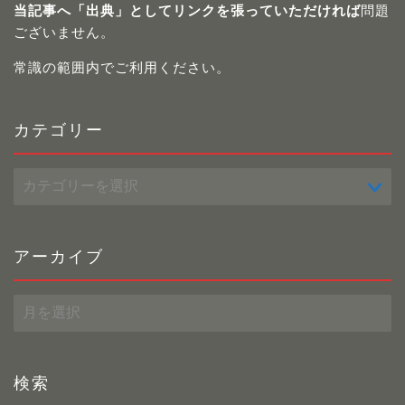
当記事へ「出典」としてリンクを張っていただければ
問題
ございません。
常識の範囲内でご利用ください。
カテゴリー
カ
テ
ゴ
リ
ー
アーカイブ
ア
ー
カ
イ
ブ
検索