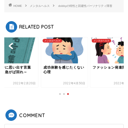
HOME
メンタルヘルス
dobbyの特性と回避性パーソナリティ障害
RELATED POST
他
メンタルヘルス
メンタルヘルス
職中に思い出す言葉
成功体験を感じたくない
ファッション発達障
 ～急がば回れ～
心理
2022年2月20日
2022年4月30日
2022年8
COMMENT