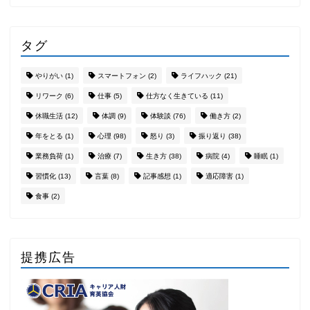
タグ
やりがい
(1)
スマートフォン
(2)
ライフハック
(21)
リワーク
(6)
仕事
(5)
仕方なく生きている
(11)
休職生活
(12)
体調
(9)
体験談
(76)
働き方
(2)
年をとる
(1)
心理
(98)
怒り
(3)
振り返り
(38)
業務負荷
(1)
治療
(7)
生き方
(38)
病院
(4)
睡眠
(1)
習慣化
(13)
言葉
(8)
記事感想
(1)
適応障害
(1)
食事
(2)
提携広告