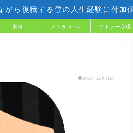
ながら復職する僕の人生経験に付加
復職
メンタルヘル
アドラー心理
ス
学
2022年12月31日