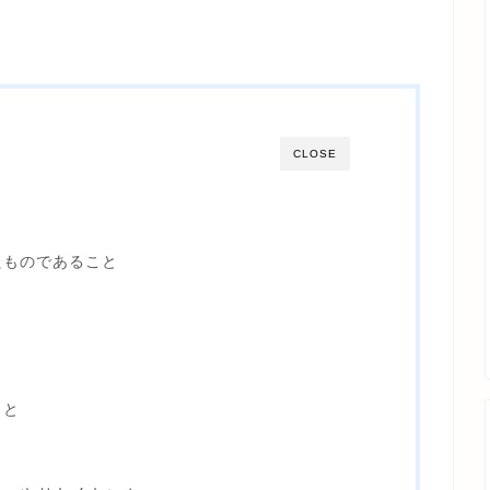
CLOSE
たものであること
と
こと
と