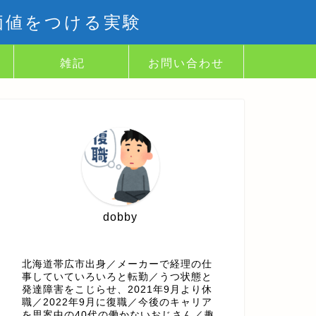
価値をつける実験
雑記
お問い合わせ
dobby
北海道帯広市出身／メーカーで経理の仕
事していていろいろと転勤／うつ状態と
発達障害をこじらせ、2021年9月より休
職／2022年9月に復職／今後のキャリア
を思案中の40代の働かないおじさん／趣