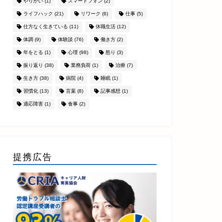
やりがい
(1)
スマートフォン
(2)
ライフハック
(21)
リワーク
(6)
仕事
(5)
仕方なく生きている
(11)
休職生活
(12)
体調
(9)
体験談
(76)
働き方
(2)
年をとる
(1)
心理
(98)
怒り
(3)
振り返り
(38)
業務負荷
(1)
治療
(7)
生き方
(38)
病院
(4)
睡眠
(1)
習慣化
(13)
言葉
(8)
記事感想
(1)
適応障害
(1)
食事
(2)
提携広告