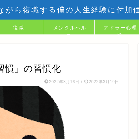
ながら復職する僕の人生経験に付加
復職
メンタルヘル
アドラー心理
ス
学
習慣」の習慣化
2022年3月16日
/
2022年3月19日