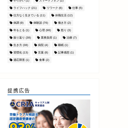
やりがい
(1)
スマートフォン
(2)
ライフハック
(21)
リワーク
(6)
仕事
(5)
仕方なく生きている
(11)
休職生活
(12)
体調
(9)
体験談
(76)
働き方
(2)
年をとる
(1)
心理
(98)
怒り
(3)
振り返り
(38)
業務負荷
(1)
治療
(7)
生き方
(38)
病院
(4)
睡眠
(1)
習慣化
(13)
言葉
(8)
記事感想
(1)
適応障害
(1)
食事
(2)
提携広告