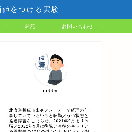
価値をつける実験
雑記
お問い合わせ
dobby
北海道帯広市出身／メーカーで経理の仕
事していていろいろと転勤／うつ状態と
発達障害をこじらせ、2021年9月より休
職／2022年9月に復職／今後のキャリア
を思案中の40代の働かないおじさん／趣