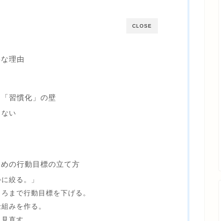
CLOSE
事な理由
る「習慣化」の壁
きない
ための行動目標の立て方
つに絞る。」
ころまで行動目標を下げる。
仕組みを作る。
、見直す。