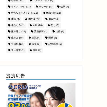
やりがい
(1)
スマートフォン
(2)
ライフハック
(21)
リワーク
(6)
仕事
(5)
仕方なく生きている
(11)
休職生活
(12)
体調
(9)
体験談
(76)
働き方
(2)
年をとる
(1)
心理
(98)
怒り
(3)
振り返り
(38)
業務負荷
(1)
治療
(7)
生き方
(38)
病院
(4)
睡眠
(1)
習慣化
(13)
言葉
(8)
記事感想
(1)
適応障害
(1)
食事
(2)
提携広告