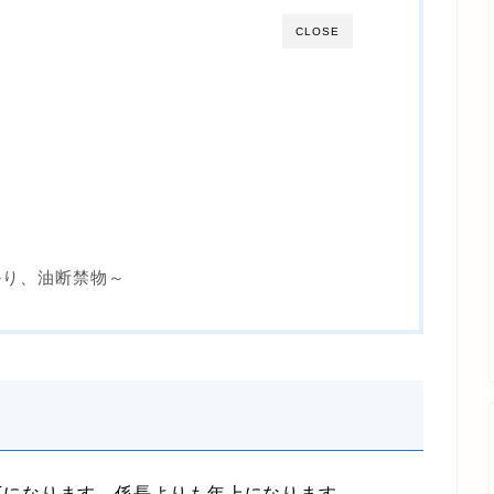
CLOSE
る
ばかり、油断禁物～
になります。係長よりも年上になります。