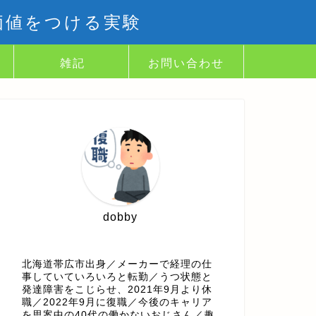
価値をつける実験
雑記
お問い合わせ
dobby
北海道帯広市出身／メーカーで経理の仕
事していていろいろと転勤／うつ状態と
発達障害をこじらせ、2021年9月より休
職／2022年9月に復職／今後のキャリア
を思案中の40代の働かないおじさん／趣