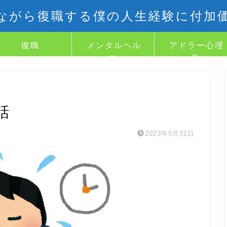
ながら復職する僕の人生経験に付加
復職
メンタルヘル
アドラー心理
ス
学
話
2023年5月31日