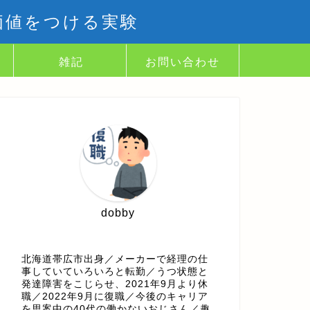
価値をつける実験
雑記
お問い合わせ
dobby
北海道帯広市出身／メーカーで経理の仕
事していていろいろと転勤／うつ状態と
発達障害をこじらせ、2021年9月より休
職／2022年9月に復職／今後のキャリア
を思案中の40代の働かないおじさん／趣