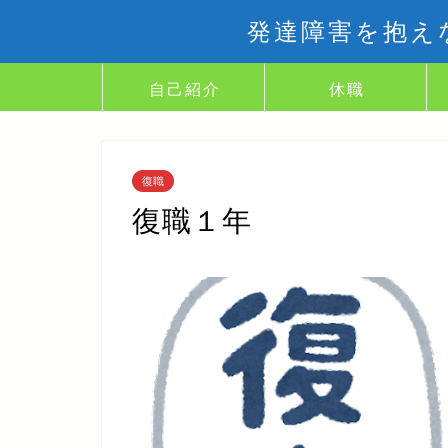
発達障害を抱え
自己紹介
休職
復職
復職１年