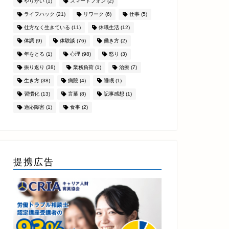
やりがい
(1)
スマートフォン
(2)
ライフハック
(21)
リワーク
(6)
仕事
(5)
仕方なく生きている
(11)
休職生活
(12)
体調
(9)
体験談
(76)
働き方
(2)
年をとる
(1)
心理
(98)
怒り
(3)
振り返り
(38)
業務負荷
(1)
治療
(7)
生き方
(38)
病院
(4)
睡眠
(1)
習慣化
(13)
言葉
(8)
記事感想
(1)
適応障害
(1)
食事
(2)
提携広告