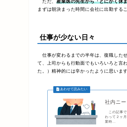
ただ、
産業医の先生から「とにかく休
まずは朝決まった時間に会社に出勤する
仕事が少ない日々
仕事が変わるまでの半年は、復職したせ
て、上司からも行動面でもいろいろと言
た。）精神的には辛かったように思いま
社内ニー
この記事で
わって２ヶ
業時...