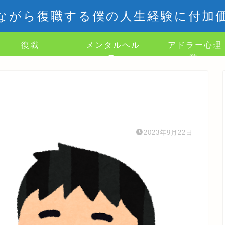
ながら復職する僕の人生経験に付加
復職
メンタルヘル
アドラー心理
ス
学
2023年9月22日