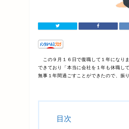
この９月１６日で復職して１年になりま
できており「本当に会社を１年も休職し
無事１年間過ごすことができたので、振
目次