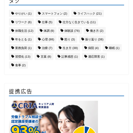
タグ
やりがい
(1)
スマートフォン
(2)
ライフハック
(21)
リワーク
(6)
仕事
(5)
仕方なく生きている
(11)
休職生活
(12)
体調
(9)
体験談
(76)
働き方
(2)
年をとる
(1)
心理
(98)
怒り
(3)
振り返り
(38)
業務負荷
(1)
治療
(7)
生き方
(38)
病院
(4)
睡眠
(1)
習慣化
(13)
言葉
(8)
記事感想
(1)
適応障害
(1)
食事
(2)
提携広告