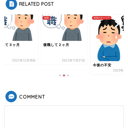
RELATED POST
将来のキャリア
復職
職して２ヶ月
復職して３ヶ月
2022年11月21日
2022年12
今後の不安
2023年10月7日
COMMENT