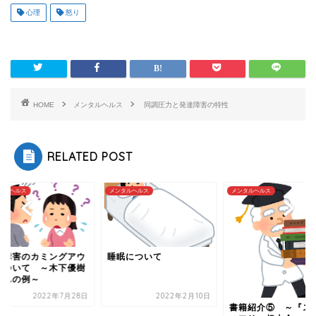
心理
怒り
HOME
メンタルヘルス
同調圧力と発達障害の特性
RELATED POST
タルヘルス
メンタルヘルス
メンタルヘルス
眠について
発達障害のカミング
トについて ～木下
菜さんの例～
2022年2月10日
2022年7月
書籍紹介⑤ ～『ストレ