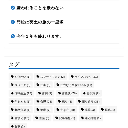
嫌われることを厭わない
門松は冥土の旅の一里塚
今年１年も終わります。
タグ
やりがい
(1)
スマートフォン
(2)
ライフハック
(21)
リワーク
(6)
仕事
(5)
仕方なく生きている
(11)
休職生活
(12)
体調
(9)
体験談
(76)
働き方
(2)
年をとる
(1)
心理
(98)
怒り
(3)
振り返り
(38)
業務負荷
(1)
治療
(7)
生き方
(38)
病院
(4)
睡眠
(1)
習慣化
(13)
言葉
(8)
記事感想
(1)
適応障害
(1)
食事
(2)