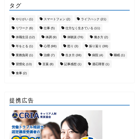
タグ
やりがい
(1)
スマートフォン
(2)
ライフハック
(21)
リワーク
(6)
仕事
(5)
仕方なく生きている
(11)
休職生活
(12)
体調
(9)
体験談
(76)
働き方
(2)
年をとる
(1)
心理
(98)
怒り
(3)
振り返り
(38)
業務負荷
(1)
治療
(7)
生き方
(38)
病院
(4)
睡眠
(1)
習慣化
(13)
言葉
(8)
記事感想
(1)
適応障害
(1)
食事
(2)
提携広告