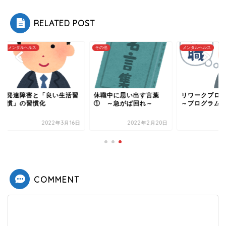
RELATED POST
タルヘルス
その他
メンタルヘルス
達障害と「良い生活習
休職中に思い出す言葉
リワークプログラ
」の習慣化
① ～急がば回れ～
～プログラム受講ま
2022年3月16日
2022年2月20日
2022年3
COMMENT