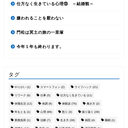
仕方なく生きている心理⑬ ～結婚観～
嫌われることを厭わない
門松は冥土の旅の一里塚
今年１年も終わります。
タグ
やりがい
(1)
スマートフォン
(2)
ライフハック
(21)
リワーク
(6)
仕事
(5)
仕方なく生きている
(11)
休職生活
(12)
体調
(9)
体験談
(76)
働き方
(2)
年をとる
(1)
心理
(98)
怒り
(3)
振り返り
(38)
業務負荷
(1)
治療
(7)
生き方
(38)
病院
(4)
睡眠
(1)