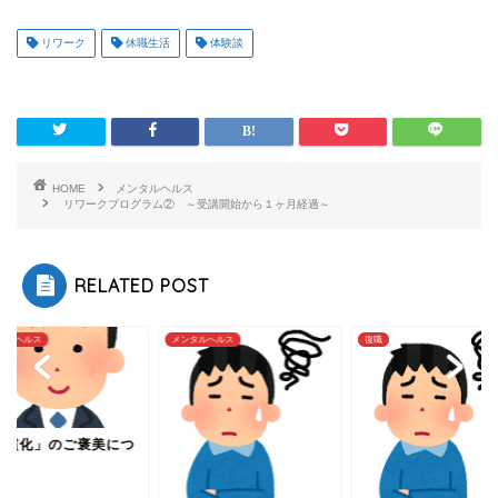
リワーク
休職生活
体験談
HOME
メンタルヘルス
リワークプログラム② ～受講開始から１ヶ月経過～
RELATED POST
タルヘルス
復職
メンタルヘルス
「習慣化」のご褒美
いて