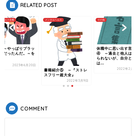
RELATED POST
タルヘルス
その他
メンタルヘルス全般
休職中に思い出す言葉
記事 ～やっぱりブ
④ ～過去と他人は変え
ク企業だったんだ。
られないが、自分と未来
読んで
は...
2023年6月
2022年2月23日
籍紹介⑤ ～『ストレ
フリー超大全』
2022年3月9日
COMMENT