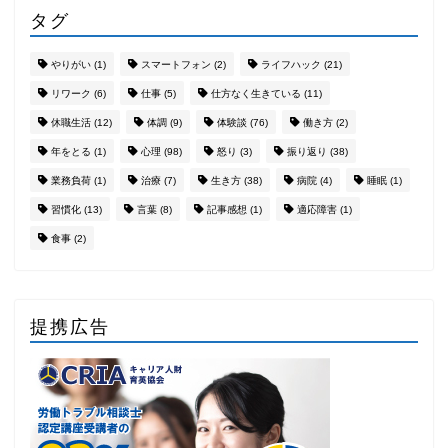
タグ
やりがい
(1)
スマートフォン
(2)
ライフハック
(21)
リワーク
(6)
仕事
(5)
仕方なく生きている
(11)
休職生活
(12)
体調
(9)
体験談
(76)
働き方
(2)
年をとる
(1)
心理
(98)
怒り
(3)
振り返り
(38)
業務負荷
(1)
治療
(7)
生き方
(38)
病院
(4)
睡眠
(1)
習慣化
(13)
言葉
(8)
記事感想
(1)
適応障害
(1)
食事
(2)
提携広告