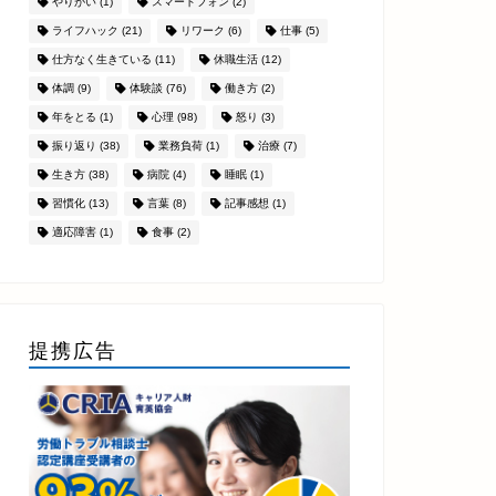
やりがい
(1)
スマートフォン
(2)
ライフハック
(21)
リワーク
(6)
仕事
(5)
仕方なく生きている
(11)
休職生活
(12)
体調
(9)
体験談
(76)
働き方
(2)
年をとる
(1)
心理
(98)
怒り
(3)
振り返り
(38)
業務負荷
(1)
治療
(7)
生き方
(38)
病院
(4)
睡眠
(1)
習慣化
(13)
言葉
(8)
記事感想
(1)
適応障害
(1)
食事
(2)
提携広告