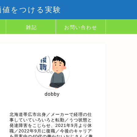
価値をつける実験
雑記
お問い合わせ
dobby
北海道帯広市出身／メーカーで経理の仕
事していていろいろと転勤／うつ状態と
発達障害をこじらせ、2021年9月より休
職／2022年9月に復職／今後のキャリア
を思案中の40代の働かないおじさん／趣