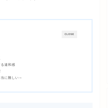
CLOSE
題
する違和感
理
本当に難しい～