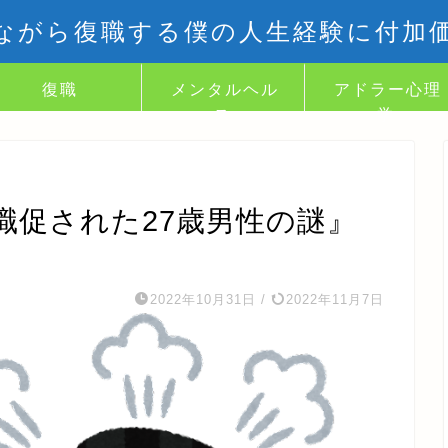
ながら復職する僕の人生経験に付加
復職
メンタルヘル
アドラー心理
ス
学
職促された27歳男性の謎』
2022年10月31日
/
2022年11月7日