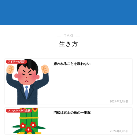
― TAG ―
生き方
アドラー心理学
嫌われることを厭わない
2024年2月6日
メンタルヘルス全般
門松は冥土の旅の一里塚
2024年1月3日