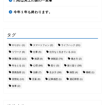
門松は冥土の旅の一里塚
今年１年も終わります。
タグ
やりがい
(1)
スマートフォン
(2)
ライフハック
(21)
リワーク
(6)
仕事
(5)
仕方なく生きている
(11)
休職生活
(12)
体調
(9)
体験談
(76)
働き方
(2)
年をとる
(1)
心理
(98)
怒り
(3)
振り返り
(38)
業務負荷
(1)
治療
(7)
生き方
(38)
病院
(4)
睡眠
(1)
習慣化
(13)
言葉
(8)
記事感想
(1)
適応障害
(1)
食事
(2)