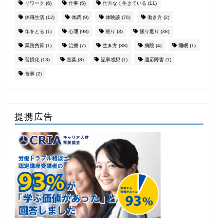
リワーク
(6)
仕事
(5)
仕方なく生きている
(11)
休職生活
(12)
体調
(9)
体験談
(76)
働き方
(2)
年をとる
(1)
心理
(98)
怒り
(3)
振り返り
(38)
業務負荷
(1)
治療
(7)
生き方
(38)
病院
(4)
睡眠
(1)
習慣化
(13)
言葉
(8)
記事感想
(1)
適応障害
(1)
食事
(2)
提携広告