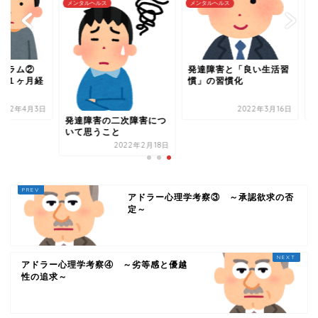
タルヘルス
メンタルヘルス
メンタルヘルス
発達障害と「良い生活習
リワークプログラ
慣」の習慣化
～受講開始から１ヶ
過～
2022年3月16日
2022年4
達障害の二次障害につ
て思うこと
2022年2月18日
アドラー心理学考察③ ～承認欲求の否
定～
アドラー心理学考察④ ～劣等感と優越
性の追求～