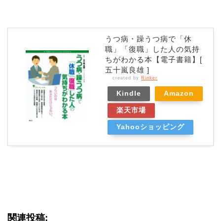
うつ病・躁うつ病で「休
職」「復職」した人の気持
ちがわかる本【電子書籍】[
五十嵐良雄 ]
created by
Rinker
Kindle
Amazon
楽天市場
Yahooショッピング
関連投稿: